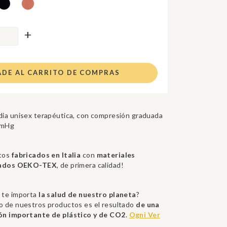
DE AL CARRITO DE COMPRAS
ia unisex terapéutica, con compresión graduada
mmHg
tos
fabricados en Italia
con
materiales
icados OEKO-TEX
, de primera calidad!
 te importa
la salud de nuestro planeta
?
o de nuestros productos es el resultado
de una
ón importante de plástico y de CO2
.
Ogni Ver