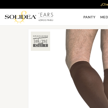
¿Cli
CALCETINES
>
CALCETINES PARA HOMBRE
PANTY
MED