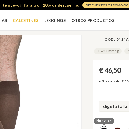
ente nuevo? ¡Para tí un 10% de descuento!
DESCUENTOS Y PROMOCIO
IAS
CALCETINES
LEGGINGS
OTROS PRODUCTOS
Relax 
COD. 0424A
18/21 mmhg
€ 46,50
€ 15
Elige la talla
blu scuro