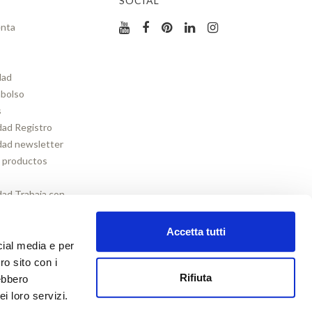
SOCIAL
enta
dad
mbolso
s
idad Registro
idad newsletter
s productos
idad Trabaja con
idad Formulario
Accetta tutti
cial media e per
ro sito con i
Rifiuta
rebbero
i loro servizi.