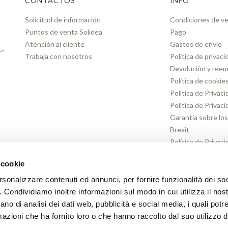
CONTACTOS
INFO
Solicitud de información
Condiciones de v
Puntos de venta Solidea
Pago
Atención al cliente
Gastos de envío
r"
Trabaja con nosotros
Política de privaci
Devolución y ree
Política de cookie
Política de Privac
Política de Privac
Garantía sobre lo
Brexit
Política de Privac
Nosotros
 cookie
Política de Privac
Transparencia
rsonalizzare contenuti ed annunci, per fornire funzionalità dei so
o. Condividiamo inoltre informazioni sul modo in cui utilizza il nost
ano di analisi dei dati web, pubblicità e social media, i quali pot
azioni che ha fornito loro o che hanno raccolto dal suo utilizzo de