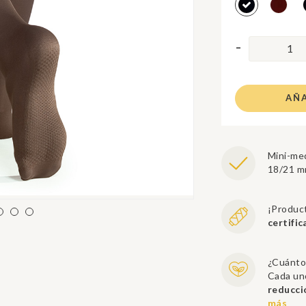
AÑA
Mini-med
18/21 
¡Produc
certif
¿Cuánto
Cada un
reducci
más