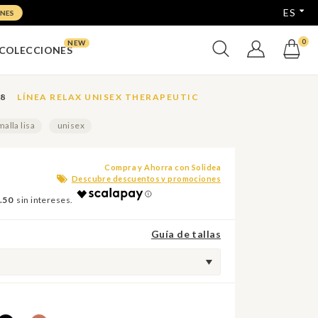
ES
NES
0
COLECCIONES
CCL. 1 Punta Cerrada
8
LÍNEA RELAX UNISEX THERAPEUTIC
malla lisa
unisex
Compra y Ahorra con Solidea
Descubre descuentos y promociones
.50
Guía de tallas