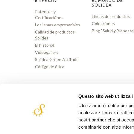
EMPRESA
EL MUNDO DE
SOLIDEA
Patentes y
Líneas de productos
Certificaciónes
Colecciones
Los lemas empresariales
Blog "Salud y Bienesta
Calidad de productos
Solidea
El historial
Videogallery
Solidea Green Attitude
Código de ética
Questo sito web utilizza i
Utilizziamo i cookie per pe
analizzare il nostro traffic
nostri partner che si occup
combinarle con altre inform