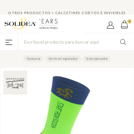
¿Cliente nuevo? ¡Para tí un 10%
DESCUENTOS Y PROMOCIONES
de descuento!
OTROS PRODUCTOS
>
CALCETINES CORTOS E INVISIBLES
0
Socks For You Bamboo FLY
Happy Blue
COD. 0599A4
LÍNEA SOCKS FOR YOU BAMBOO
fantasía
termorregulador
transpirante