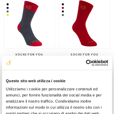
SOCKS FOR YOU
SOCKS FOR YOU
BAMBOO FLY HAPPY RED
BAMBOO FLY YOUNG
fantasía
malla lisa
relajante
termorregulador
termorregulador
transpirante
transpirante
Questo sito web utilizza i cookie
€ 25,90
€ 25,90
Utilizziamo i cookie per personalizzare contenuti ed
annunci, per fornire funzionalità dei social media e per
analizzare il nostro traffico. Condividiamo inoltre
informazioni sul modo in cui utilizza il nostro sito con i
nostri partner che si occupano di analisi dei dati web,