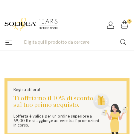
Nuovo Cliente? Per te il 10% di
SCONTI E PROMO
Sconto!
Registrazione utente privato
0
Completa il form qui sotto per registrarti al sito
Solidea.
Registrati ora!
Ti offriamo il 10% di sconto
sul tuo primo acquisto.
L'offerta è valida
per un ordine superiore a
69,00 € e si aggiunge ad eventuali promozioni
in corso.