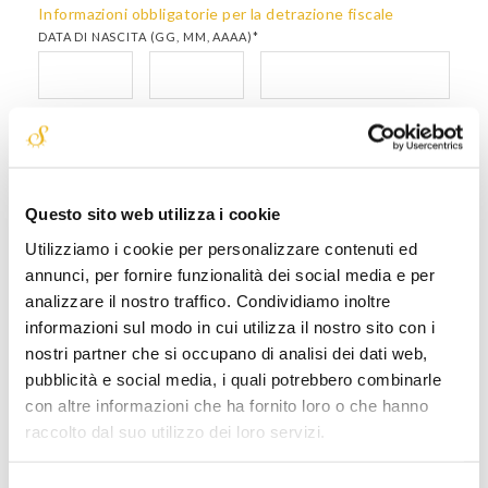
Informazioni obbligatorie per la detrazione fiscale
DATA DI NASCITA (GG, MM, AAAA)*
LUOGO DI NASCITA*
Questo sito web utilizza i cookie
NAZIONE DI NASCITA*
Utilizziamo i cookie per personalizzare contenuti ed
annunci, per fornire funzionalità dei social media e per
analizzare il nostro traffico. Condividiamo inoltre
informazioni sul modo in cui utilizza il nostro sito con i
nostri partner che si occupano di analisi dei dati web,
(solo per utenti residenti in Italia*)
CODICE FISCALE
pubblicità e social media, i quali potrebbero combinarle
con altre informazioni che ha fornito loro o che hanno
raccolto dal suo utilizzo dei loro servizi.