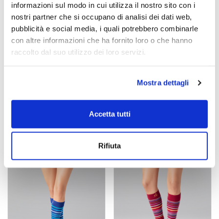
informazioni sul modo in cui utilizza il nostro sito con i
nostri partner che si occupano di analisi dei dati web,
pubblicità e social media, i quali potrebbero combinarle
con altre informazioni che ha fornito loro o che hanno
raccolto dal suo utilizzo dei loro servizi.
STRIPE GAME IDRA
STRIPE GAME MERIDIAN
Mostra dettagli
unisexe
fibre de bambou
unisexe
fibre de bambou
rayures
rayures
Accetta tutti
€ 37,00
€ 37,00
Rifiuta