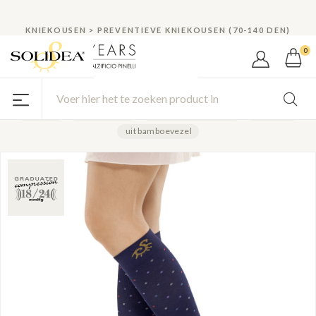
Een nieuwe klant? Voor jou 10%
KORTINGEN EN PROMOTIES
Korting!
KNIEKOUSEN
>
PREVENTIEVE KNIEKOUSEN (70-140 DEN)
0
Socks for you Bamboo Pois
COD. 0580A4
LIJN SOCKS FOR YOU BAMBOO
fantasie
ontspannend
temperatuurregeling
ademend
uit bamboevezel