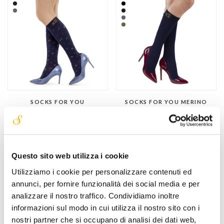
SOCKS FOR YOU
SOCKS FOR YOU MERINO
BAMBOO TYPE
BAMBOO CLASSIC
fantasie
ontspannend
glad breisel
temperatuurregeling
ontspannend
ademend
temperatuurregeling
Questo sito web utilizza i cookie
uit bamboevezel
ademend
Utilizziamo i cookie per personalizzare contenuti ed
uit bamboevezel
€ 37,00
annunci, per fornire funzionalità dei social media e per
€ 39,00
analizzare il nostro traffico. Condividiamo inoltre
informazioni sul modo in cui utilizza il nostro sito con i
nostri partner che si occupano di analisi dei dati web,