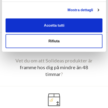
Mostra dettagli
Handla på Solidea.com och
samla poäng för
att få rabatter
och enastående erbjudanden
Accetta tutti
Rifiuta
Vet du om att Solideas produkter är
framme hos dig på mindre än 48
timmar
?