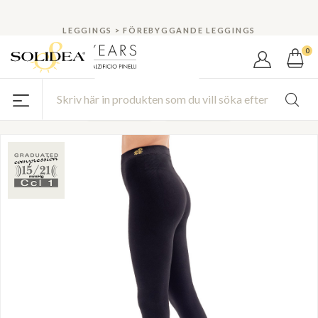
Ny kund? Du får 10% rabatt!
RABATTER OCH KAMPANJER
LEGGINGS
>
FÖREBYGGANDE LEGGINGS
0
Be You Icon
COD. 0601B4
LINJE BE YOU
modellerande
ogenomskinlig