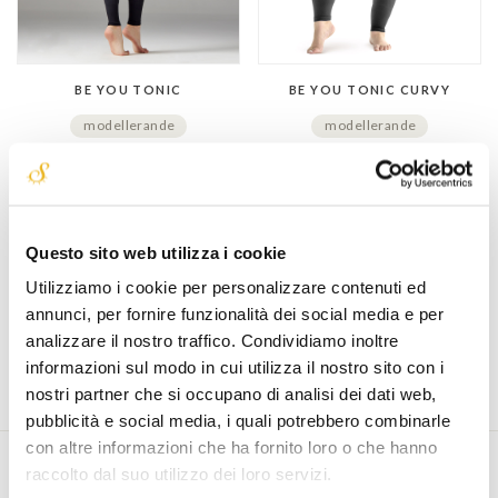
BE YOU TONIC
BE YOU TONIC CURVY
modellerande
modellerande
mikromasserande
mikromasserande
cellulitmotverkande
cellulitmotverkande
ogenomskinlig
ogenomskinlig
effetto wave
effetto wave
Questo sito web utilizza i cookie
KR 1.550,00
KR 1.550,00
Utilizziamo i cookie per personalizzare contenuti ed
annunci, per fornire funzionalità dei social media e per
analizzare il nostro traffico. Condividiamo inoltre
informazioni sul modo in cui utilizza il nostro sito con i
nostri partner che si occupano di analisi dei dati web,
pubblicità e social media, i quali potrebbero combinarle
con altre informazioni che ha fornito loro o che hanno
raccolto dal suo utilizzo dei loro servizi.